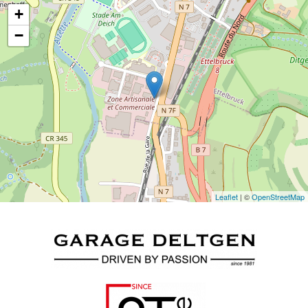
+
−
Leaflet
| ©
OpenStreetMap